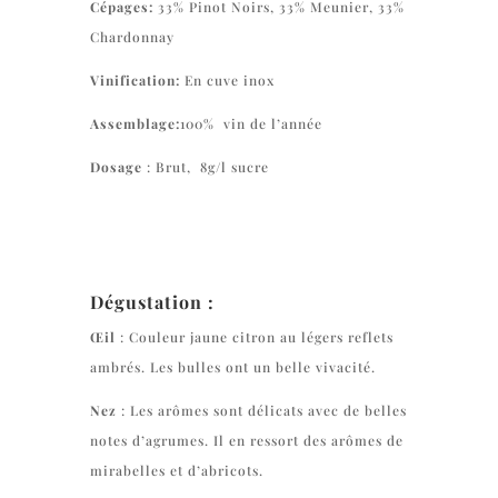
Cépages:
33% Pinot Noirs, 33% Meunier, 33%
Chardonnay
Vinification:
En cuve inox
Assemblage:
100% vin de l’année
Dosage
: Brut, 8g/l sucre
Dégustation :
Œil
: Couleur jaune citron au légers reflets
ambrés. Les bulles ont un belle vivacité.
Nez
: Les arômes sont délicats avec de belles
notes d’agrumes. Il en ressort des arômes de
mirabelles et d’abricots.